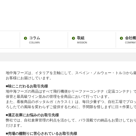
コラム
取組
会社概
COLUMN
MISSION
COMPAN
地中海フーズは、イタリアを主軸にして、スペイン・ノルウェー・トルコから
お客様にお届けしています。
■味にこだわるお取引先様
地中海フーズの商品はすべて飛行機便かリーファーコンテナ（定温コンテナ）
保管と最高級ワイン並みの管理を全商品において行っています。
また、看板商品のボッタルガ（カラスミ）は、毎日少量ずつ、自社工場でブロ
ろしたての風味を変わらずご提供するために、手間隙を惜しまずに日々作業し
■適正在庫にお悩みのお取引先様
弊社では、自社倉庫管理の利点を活かして、バラ混載での納品もお受けしてお
だけます。
■売場の棚割りに苦心されているお取引先様