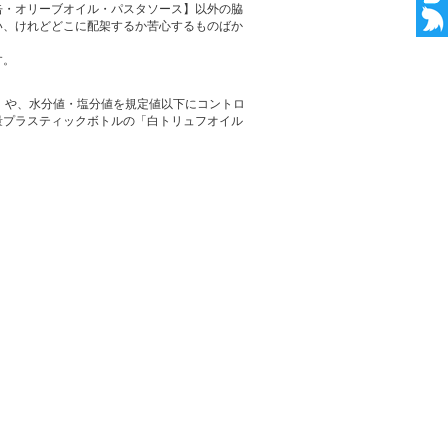
缶・オリーブオイル・パスタソース】以外の脇
い、けれどどこに配架するか苦心するものばか
す。
ー」や、水分値・塩分値を規定値以下にコントロ
量プラスティックボトルの「白トリュフオイル