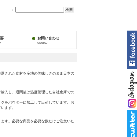
地
中
海
フ
ー
ズ
要
お問い合わせ
の
Y
CONTACT
中
を
検
索：
厳選された食材を産地の美味しさのまま日本の
で輸入し、通関後は温度管理した自社倉庫での
ックをパウダーに加工して出荷しています。お
ています。
ります。必要な商品を必要な数だけご注文いた