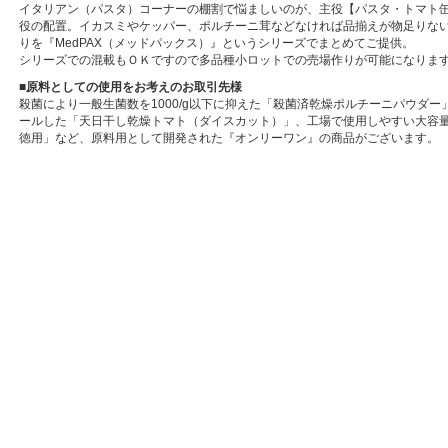
イタリアン（パスタ）コーナーの棚割で悩ましいのが、主役【パスタ・トマト
役の配置。イカスミやケッパー、ポルチーニ茸などなければ品揃えが物足りな
りを『MedPAX（メッドパックス）』というシリーズでまとめてご提供。
シリーズでの混載もＯＫですので多品種小ロットでの売場作りが可能になりま
■原料としての使用をお考えのお取引先様
殺菌により一般生菌数を1000/g以下に抑えた「殺菌済乾燥ポルチーニパウダ
ールした「天日干し乾燥トマト（ダイスカット）」、工場で使用しやすい大容
徳用」など、原料用として開発された『オンリーワン』の商品がございます。