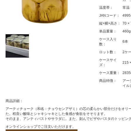
温度帯：
常温
JANコード：
4995
縦×横×高さ：
70 ×
単品重量：
460g
ケース入り
6本
数：
ロット数：
2ケ
ケースサイ
215 
ズ：
ケース重量：
2835
商品特徴：
アー
イル
商品詳細：
アーティチョーク（和名：チョウセンアザミ）の芯の柔らかい部分だけをオリ
た。程良い酸味とシャキシャキとした食感が食欲をそそります。
そのまま、アンティパストやサラダに。また、刻んでピザやパスタのトッピン
オンラインショップでご注文いただけます。