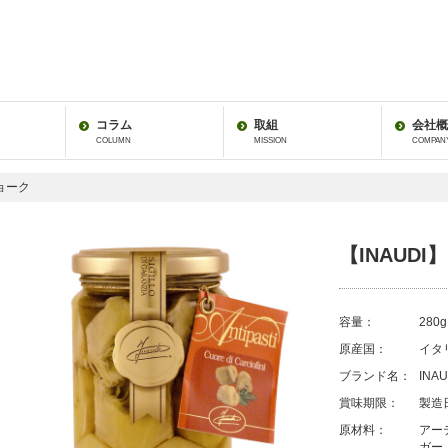
コラム
取組
会社概
COLUMN
MISSION
COMPAN
チョーク
【INAUD
容量：
280
原産国：
イタ
ブランド名：
INAU
賞味期限：
製造
原材料：
アー
ガー