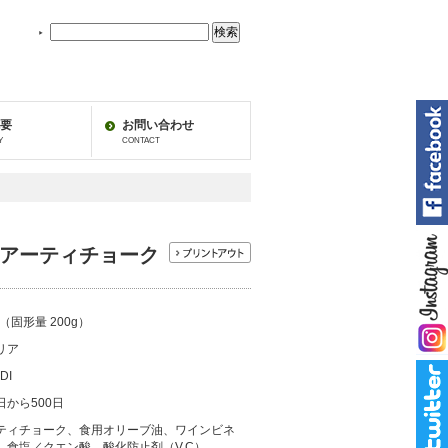
地
中
海
フ
ー
ズ
要
お問い合わせ
の
Y
CONTACT
中
を
検
索：
I】アーティチョーク
g（固形量 200g）
リア
DI
日から500日
ティチョーク、食用オリーブ油、ワインビネ
、食塩／クエン酸、酸化防止剤（V.C）