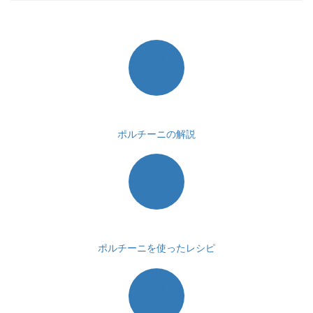
ポ
ル
チ
ー
ニ
茸
の
説
明
ポルチーニの解説
ポ
ル
チ
ー
ニ
を
使
っ
た
レ
ポルチーニを使ったレシピ
シ
ピ
取
り
扱
い
商