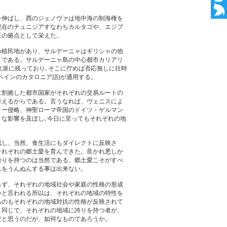
を伸ばし、西のジェノヴァは地中海の制海権を
現在のチュニジアすなわちカルタゴや、エジプ
征の拠点として栄えた。
の植民地があり、サルデーニャはギリシャの他
うである。サルデーニャ島の中心都市カリアリ
立派に残っており､そこに佇めば否応無しに往時
ペインのカタロニア語)が通用する。
に割拠した都市国家がそれぞれの交易ルートの
考えるからである。言うなれば、ヴェニスによ
ィー侵略、神聖ローマ帝国のドイツ・ゲルマン
な影響を及ぼし､今日に至ってもそれぞれの地
成し、当然、食生活にもダイレクトに反映さ
それぞれの郷土愛を育んできた。良かれ悪しか
誇りを持つのは当然である。郷土愛こそがすべ
れをうんぬんする事は出来ない。
らず、それぞれの地域社会や家庭の性格の形成
いと言われる所以は、それぞれの地域の特性を
るのもそれぞれの地域対抗の性格が反映されて
と同じで、それぞれの地域に誇りを持つ者が、
だと思うのだが、如何なものであろうか。