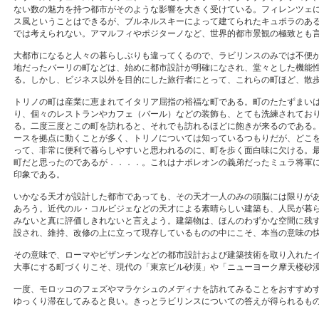
ない数の魅力を持つ都市がそのような影響を大きく受けている。フィレンツェ
ス風ということはできるが、ブルネルスキーによって建てられたキュポラのあ
では考えられない。アマルフィやポジターノなど、世界的都市景観の極致とも
大都市になると人々の暮らしぶりも違ってくるので、ラビリンスのみでは不便
地だったバーリの町などは、始めに都市設計が明確になされ、堂々とした機能
る。しかし、ビジネス以外を目的にした旅行者にとって、これらの町ほど、散
トリノの町は産業に恵まれてイタリア屈指の裕福な町である。町のたたずまい
り、個々のレストランやカフェ（バール）などの装飾も、とても洗練されてお
る。二度三度とこの町を訪れると、それでも訪れるほどに飽きが来るのである
ースを拠点に動くことが多く、トリノについては知っているつもりだが、どこ
って、非常に便利で暮らしやすいと思われるのに、町を歩く面白味に欠ける。
町だと思ったのであるが．．．．。これはナポレオンの義弟だったミュラ将軍
印象である。
いかなる天才が設計した都市であっても、その天才一人のみの頭脳には限りが
あろう。近代のル・コルビジェなどの天才による素晴らしい建築も、人民が暮
みないと真に評価しきれないと言えよう。建築物は、ほんのわずかな空間に残
設され、維持、改修の上に立って現存しているものの中にこそ、本当の意味の
その意味で、ローマやビザンチンなどの都市設計および建築技術を取り入れた
大事にする町づくりこそ、現代の「東京ビル砂漠」や「ニューヨーク摩天楼砂
一度、モロッコのフェズやマラケシュのメディナを訪れてみることをおすすめ
ゆっくり滞在してみると良い。きっとラビリンスについての答えが得られるも