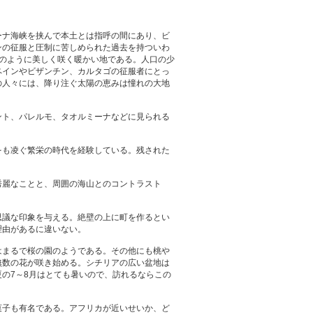
ーナ海峡を挟んで本土とは指呼の間にあり、ビ
ンの征服と圧制に苦しめられた過去を持ついわ
のように美しく咲く暖かい地である。人口の少
ペインやビザンチン、カルタゴの征服者にとっ
の人々には、降り注ぐ太陽の恵みは憧れの大地
ント、パレルモ、タオルミーナなどに見られる
をも凌ぐ繁栄の時代を経験している。残された
秀麗なことと、周囲の海山とのコントラスト
思議な印象を与える。絶壁の上に町を作るとい
理由があるに違いない。
はまるで桜の園のようである。その他にも桃や
無数の花が咲き始める。シチリアの広い盆地は
の7～8月はとても暑いので、訪れるならこの
菓子も有名である。アフリカが近いせいか、ど