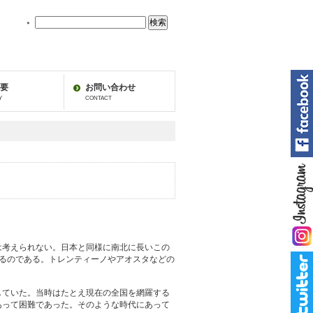
地
中
海
フ
ー
ズ
要
お問い合わせ
の
Y
CONTACT
中
を
検
索：
は考えられない。日本と同様に南北に長いこの
るのである。トレンティーノやアオスタなどの
していた。当時はたとえ現在の全国を網羅する
あって困難であった。そのような時代にあって