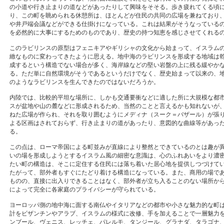
の小道や行き止まりの道などがあったりして興味をそそる。歩き疲れてくる頃
り、この町を眺められる休憩所は、ほとんどが住民の共同の広場を兼ねており
や井戸端会議などができる仕掛けになっている。これは結果がそうなっている
を必然的に大事にするためのものであり、歴史の持つ知恵を感じさせてくれる
このラビリンスの原型はフェニキアやギリシャの文化から始まって、イスラム
緻なものに変わってきたように思える。地中海のラビリンスを形成する地域は
成するという構造でない場合が多く、海岸線などの堅い岩盤の上に残る緩やか
る。ただ単に自然環境がそうであるというだけでなく、歴史始まって以来の、
のようなラビリンスを生んできたのではないだろうか。
内陸では、比較的平坦な場所に、しかも交通要衝などに適した所に大規模な都
スが盆地や山の麓などに形成されるため、当然のことと言えるかも知れないが
ねた広場が作られ、それを取り囲むようにメディナ（スーク＝バザール）が張
よる区画はされておらず、行き止まりの道があったり、意図的な曲線等があっ
る。
この点は、ローマ帝国による町並みが直線により整然とできているのとは趣が
いの場を形成しようとするイスラム風の細密な意識は、心のふれあいをより濃
たい町の構造は、そこに定住する住民には落ち着いた居心地を提供しつづけて
たがって、部外者もすぐにたどり着ける構造になっている。また、商用の場で
ものの、直接に出入りできることはなく、部外者が立ち入ることのない場所か
によって完全に各家庭のプライバシーが守られている。
ヨーロッパ側の地中海に面する南仏やイタリアなどの都市や小さな魅力的な町
計をビザンチンやアラブ、イスラムの様式に改修、手を加えることで一層魅力
ンブール、ヴェニス、レッチェ、パレルモ、タンジール、グラナダ、タラゴナ