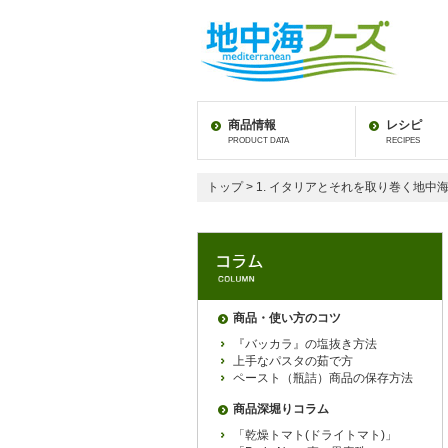
商品情報
レシピ
PRODUCT DATA
RECIPES
トップ
> 1. イタリアとそれを取り巻く地中
商品・使い方のコツ
『バッカラ』の塩抜き方法
上手なパスタの茹で方
ペースト（瓶詰）商品の保存方法
商品深堀りコラム
「乾燥トマト(ドライトマト)」