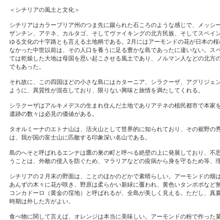
＜シチリアの風土と文化＞
シチリアはカラーブリア州のつま先に蹴られた石ころのような感じで、メッシ
ザンチン、アテネ、カルタゴ、そしてヴァイキングの北方民族、そしてスペイ
ゆる文化の十字路とも言える土地柄である。2月にはアーモンドの花が日本の桜
なかった中世以前は、その人口を養うに足る豊かな島であったに違いない。ス
ては乾燥した大地は母国を思い起こさせる風土であり、ノルマン人などの北方
でもあった。
それ故に、この四国ほどの小さな島にはカターニア、シラクーザ、アグリジェ
ように、異質性が混在しており、限りない興味と旅情を満たしてくれる。
シラクーザはアルキメデスの生まれ住んだ土地でありアテネの植民都市で本家
遺跡の数々は必見の価値がある。
タオルミーナのエトナ山は、活火山として世界的に知られており、その裾野の
は、我が国の富士山に匹敵する印象深い名山である。
島のへそと呼ばれるエンナは鷹の巣の町と呼べる絶壁の上に発展しており、不
うことは、外敵の侵入を防ぐため、マラリアなどの疫病から身を守るため等、
シチリアの２月末の野面は、ことのほかのどかで素晴らしい。アーモンドの畑
あんずの木々に花が咲き、野原は柔らかい新緑に覆われ、黄色いタンポポなど
コンカドーロ（黄金の窪地）と呼ばれるが、全島が美しく見える。ただし、真夏
時期は外した方がよい。
食べ物に関して言えば、オレンジは本当に美味しい。アーモンドの粉で作った