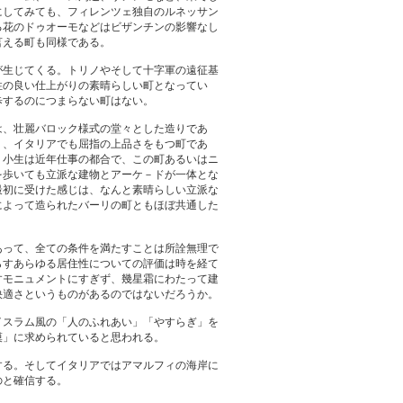
にしてみても、フィレンツェ独自のルネッサン
る花のドゥオーモなどはビザンチンの影響なし
言える町も同様である。
が生じてくる。トリノやそして十字軍の遠征基
性の良い仕上がりの素晴らしい町となってい
歩するのにつまらない町はない。
は、壮麗バロック様式の堂々とした造りであ
り、イタリアでも屈指の上品さをもつ町であ
。小生は近年仕事の都合で、この町あるいはニ
を歩いても立派な建物とアーケ－ドが一体とな
最初に受けた感じは、なんと素晴らしい立派な
によって造られたバーリの町ともほぼ共通した
あって、全ての条件を満たすことは所詮無理で
らすあらゆる居住性についての評価は時を経て
すモニュメントにすぎず、幾星霜にわたって建
快適さというものがあるのではないだろうか。
イスラム風の「人のふれあい」「やすらぎ」を
漠」に求められていると思われる。
する。そしてイタリアではアマルフィの海岸に
のと確信する。