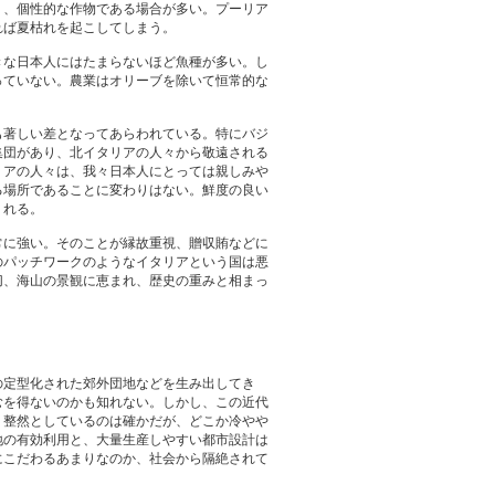
り、個性的な作物である場合が多い。プーリア
れば夏枯れを起こしてしまう。
きな日本人にはたまらないほど魚種が多い。し
っていない。農業はオリーブを除いて恒常的な
も著しい差となってあらわれている。特にバジ
集団があり、北イタリアの人々から敬遠される
リアの人々は、我々日本人にとっては親しみや
る場所であることに変わりはない。鮮度の良い
くれる。
常に強い。そのことが縁故重視、贈収賄などに
のパッチワークのようなイタリアという国は悪
切、海山の景観に恵まれ、歴史の重みと相まっ
の定型化された郊外団地などを生み出してき
むを得ないのかも知れない。しかし、この近代
。整然としているのは確かだが、どこか冷やや
地の有効利用と、大量生産しやすい都市設計は
にこだわるあまりなのか、社会から隔絶されて