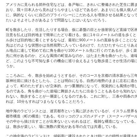
アメリカに見られる郊外住宅などは、各戸毎に、きれいに整備された芝生に囲
おり、我々日本人から見ればうらやましいほどであるが、あまりにも個人個人
に、病的なくらいに自己のプライバシーにこだわる人を増加させる結果となっ
たいよそよそしさがあるようで問題なしとはいえないだろう。
町を散歩したり、生活したりする場合、仮に碁盤の目とか放射状など直線で区
注意を払えば目的地まで簡単にたどり着ける。仮に1キロメートルの道を歩くとき
ル歩けば目的地に着くとするならば、最初に900メートルの直線を歩くことにな
先はどのような状態かは当然視野に入っているわけで、ただひたすらにとりあえず
ル地点に達して初めて右に角を曲がり100メートル先に行くのであるが、歩く
先に何があるのか、どんな風情の町並みなのか、はたまた角を曲がったら、途
ど、このような不可知な多くの機会に巡り会えるような散歩道こそが生活の場
うか。
こころみに、今、散歩を始めようとするが、そのコースを京都の清水坂から三
坂神社前に抜けるとしたら、ことは明白になる。自然の地勢のままに左右に道
よって、町のたたずまいが立体的、かつ重層的になって、視覚的にも風情が増
るのである。角を曲がった途端に舞妓さんたちに出会うこともあるかも知れな
れない。散歩することが一層楽しくなるのである。これに対し、三条や四条の
れば、10分もすればつまらなくなることだろう。
地中海のラビリンスとは、迷宮都市という風に訳されているが、イスラム世界
都市構造（町の構造）である。モロッコのフェズのメディナ（スーク＝バザー
その中から抜け出すことが出来ないといわれるほど、複雑な構造になっている
は、散歩が楽しい、場に無数の変化がある等の点では共通している。
この地中海のラビリンスは、傾斜面に建設されたときは特にその特性が発揮さ