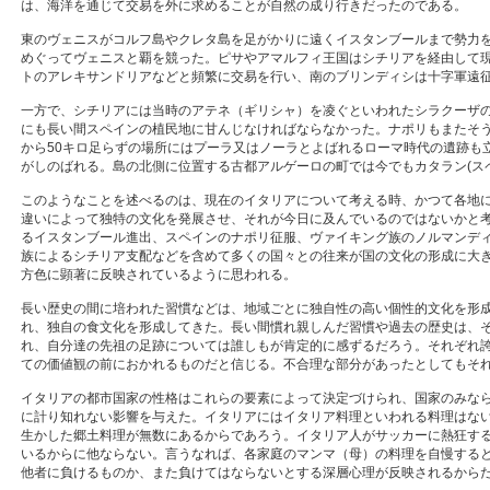
は、海洋を通じて交易を外に求めることが自然の成り行きだったのである。
東のヴェニスがコルフ島やクレタ島を足がかりに遠くイスタンブールまで勢力
めぐってヴェニスと覇を競った。ピサやアマルフィ王国はシチリアを経由して
トのアレキサンドリアなどと頻繁に交易を行い、南のブリンディシは十字軍遠
一方で、シチリアには当時のアテネ（ギリシャ）を凌ぐといわれたシラクーザ
にも長い間スペインの植民地に甘んじなければならなかった。ナポリもまたそ
から50キロ足らずの場所にはプーラ又はノーラとよばれるローマ時代の遺跡も
がしのばれる。島の北側に位置する古都アルゲーロの町では今でもカタラン(ス
このようなことを述べるのは、現在のイタリアについて考える時、かつて各地
違いによって独特の文化を発展させ、それが今日に及んでいるのではないかと
るイスタンブール進出、スペインのナポリ征服、ヴァイキング族のノルマンデ
族によるシチリア支配などを含めて多くの国々との往来が国の文化の形成に大き
方色に顕著に反映されているように思われる。
長い歴史の間に培われた習慣などは、地域ごとに独自性の高い個性的文化を形
れ、独自の食文化を形成してきた。長い間慣れ親しんだ習慣や過去の歴史は、
れ、自分達の先祖の足跡については誰しもが肯定的に感ずるだろう。それぞれ
ての価値観の前におかれるものだと信じる。不合理な部分があったとしてもそ
イタリアの都市国家の性格はこれらの要素によって決定づけられ、国家のみな
に計り知れない影響を与えた。イタリアにはイタリア料理といわれる料理はな
生かした郷土料理が無数にあるからであろう。イタリア人がサッカーに熱狂す
いるからに他ならない。言うなれば、各家庭のマンマ（母）の料理を自慢する
他者に負けるものか、また負けてはならないとする深層心理が反映されるから