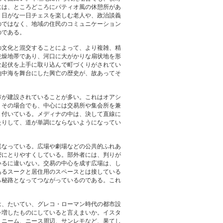
には、ところどころにパティオ風の休憩所があ
、日がな一日チェスを楽しむ老人や、政治談義
のではなく、地域の住民のコミュニケーション
のである。
の文化と混交することによって、より複雑、精
乾燥地帯であり、河口に大がかりな扇状地を形
な起伏を上手に取り込んで町づくりがされてい
地中海を舞台にした興亡の歴史が、故あってそ
市が建設されていることが多い。これはオアシ
、その場合でも、中心には交易所や集会所を兼
り付いている。メディナの中は、決して直線に
たりして、道が単調にならないようになってい
異なっている。広場や劇場などの公共的ふれあ
密にとりやすくしている。部外者には、判りが
いるに違いない。交易の中心を成す広場は、し
あるスークと居住用のスペースとは接している
ら秘路となってつながっているのである。これ
は、たいてい、グレコ・ローマン時代の都市設
を増したものにしていると言えまいか。イスタ
、ニーム、ニース周辺、サンレモなど、果てし