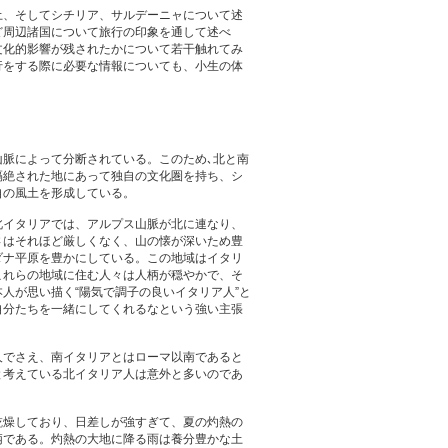
土、そしてシチリア、サルデーニャについて述
ど周辺諸国について旅行の印象を通して述べ
文化的影響が残されたかについて若干触れてみ
行をする際に必要な情報についても、小生の体
脈によって分断されている。このため､北と南
隔絶された地にあって独自の文化圏を持ち、シ
自の風土を形成している。
北イタリアでは、アルプス山脈が北に連なり、
さはそれほど厳しくなく、山の懐が深いため豊
ダナ平原を豊かにしている。この地域はイタリ
これらの地域に住む人々は人柄が穏やかで、そ
人が思い描く“陽気で調子の良いイタリア人”と
自分たちを一緒にしてくれるなという強い主張
人でさえ、南イタリアとはローマ以南であると
と考えている北イタリア人は意外と多いのであ
乾燥しており、日差しが強すぎて、夏の灼熱の
柄である。灼熱の大地に降る雨は養分豊かな土