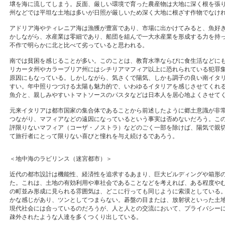
壌を海に流してしまう。反面、厳しい環境で育った農産物は大地に深く根を張
州などでは平坦な土地は多いが日照が厳しいため深く大地に根ざす作物でなけ
アドリア海やティレニア海は漁獲が豊富であり、市場に出かけてみると、魚好
かしながら、水産業は零細であり、船団を組んで一大水産業を形成する力を持
不作で明らかに北と比べて劣っていると思われる。
南では貧困を感じることが多い。このことは、教育水準ならびに食生活などに
リカータ州やカラーブリア州にはシチリアマフィア以上に恐れられている犯罪
原因にもなっている。しかしながら、気さくで陽気、しかも調子の良い南イタ
すい。年中照りつづける太陽も魅力的で、いわゆるイタリアを感じさせてくれ
魚介と、親しみやすいトマトソースのパスタなどは日本人を居心地よくさせて
元来イタリアは都市国家の集合体であることから前述したように郷土意識が非
つながり、マフィアなどの遠因になっているという事実は否めないだろう。こ
評限りないマフィア（コーザ・ノストラ）などのごく一部を除けば、陽気で親
て旅行者にとって限りない喜びと憧れを与え続けるであろう。
＜地中海のラビリンス（迷宮都市）＞
近代の都市設計は機能性、経済性を追求するあまり、巨大ビルディングや箱形
た。これは、土地の有効利用や車社会であることなどを考えれば、ある程度や
の町並み形成に見られる雰囲気は、どこに行っても同じように索漠としている
かな感じがあり、ツンとしてつまらない。碁盤の目または、放射状といった土
現代社会には合っているのだろうが、人と人との交流において、プライバシー
疎外されたような人達を多くつくり出している。