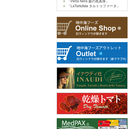
「Perla Nera 森の黒真珠」
「LaTartufata タルトゥファータ」