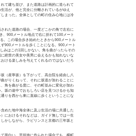
まれて建ち並び、また道路は計画的に造られて
の生活が、他と完全に分離されているがゆえ
てしまった。全体としての町の住み心地には冷
画された道路の場合、一度どこかの角で左右に
、900メートル地点で右に折れて100メート
る。この場合歩き始めたときから900メートル
900メートルを歩くことになる。900メート
楽しみはこの1回しかない。角を曲がったらその
端に絶世の美女や美男に会えるかも知れないな
における楽しみを与えてくれるのではないだろ
年坂（産寧坂）を下がって、高台院を経由し八
が曲がりくねって、それに坂道が加わることに
し、角を曲がる度に、その町並みに変化が加わ
い。坂の途中でおもしろい店を見つけるかも知
大通りを西から東に直線に歩くということにな
を含めた地中海全体に及ぶ生活の場に共通した
ル）におけるそれなどは、ガイド無しでは一生
。しかしながら、ラビリンスと京都の三年坂と
れて面白い。平坦地に作られた場合でも、横町