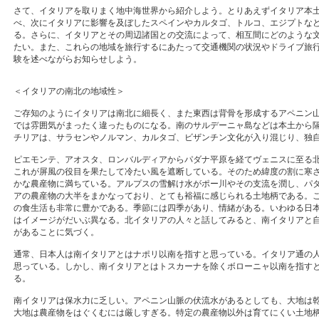
さて、イタリアを取りまく地中海世界から紹介しよう。とりあえずイタリア本
べ、次にイタリアに影響を及ぼしたスペインやカルタゴ、トルコ、エジプトな
る。さらに、イタリアとその周辺諸国との交流によって、相互間にどのような
たい。また、これらの地域を旅行するにあたって交通機関の状況やドライブ旅
験を述べながらお知らせしよう。
＜イタリアの南北の地域性＞
ご存知のようにイタリアは南北に細長く、また東西は背骨を形成するアペニン山
では雰囲気がまったく違ったものになる。南のサルデーニャ島などは本土から
チリアは、サラセンやノルマン、カルタゴ、ビザンチン文化が入り混じり、独
ピエモンテ、アオスタ、ロンバルディアからパダナ平原を経てヴェニスに至る
これが屏風の役目を果たして冷たい風を遮断している。そのため緯度の割に寒
かな農産物に満ちている。アルプスの雪解け水がポー川やその支流を潤し、パ
アの農産物の大半をまかなっており、とても裕福に感じられる土地柄である。
の食生活も非常に豊かである。季節には四季があり、情緒がある。いわゆる日本
はイメージがだいぶ異なる。北イタリアの人々と話してみると、南イタリアと
があることに気づく。
通常、日本人は南イタリアとはナポリ以南を指すと思っている。イタリア通の
思っている。しかし、南イタリアとはトスカーナを除くボローニャ以南を指す
る。
南イタリアは保水力に乏しい。アペニン山脈の伏流水があるとしても、大地は
大地は農産物をはぐくむには厳しすぎる。特定の農産物以外は育てにくい土地