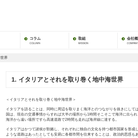
コラム
取組
会社概
COLUMN
MISSION
COMPAN
海世界
1. イタリアとそれを取り巻く地中海世界
＜イタリアとそれを取り巻く地中海世界＞
イタリアを語ることは、同時に周辺を取りまく海洋とのつながりを抜きにして
国は、現在の交通事情からすれば大半の場所から1時間そこそこで海洋に出られ
海洋から遠い場所ですら高速道路で2時間も走れば海岸線に達する。
イタリアはかつて諸侯が割拠し、それぞれに独自の文化を持つ都市国家を形成
ような道路はあったとしても安易に各都市間を往来することは、政治的思惑も