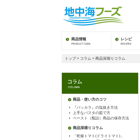
商品情報
レシピ
PRODUCT DATA
RECIPES
トップ
>
コラム
> 商品深堀りコラム
商品・使い方のコツ
『バッカラ』の塩抜き方法
上手なパスタの茹で方
ペースト（瓶詰）商品の保存方法
商品深堀りコラム
「乾燥トマト(ドライトマト)」