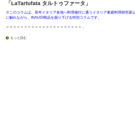
「LaTartufata タルトゥファータ」
※このコラムは、長年イタリア各地へ料理修行に通うイタリア家庭料理研究家
に触れながら、INAUDI商品を掘り下げる特別コラムです。
＝＝＝＝＝＝＝＝＝＝＝＝＝＝＝＝＝＝＝＝＝...
もっと読む