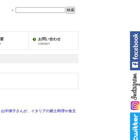
地
中
海
フ
ー
ズ
要
お問い合わせ
の
Y
CONTACT
中
を
検
索：
 山中律子さんが、イタリアの郷土料理や食文