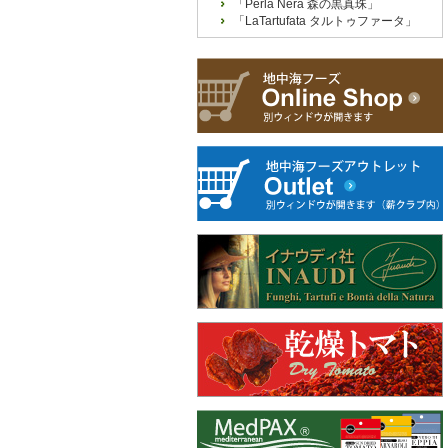
「Perla Nera 森の黒真珠」
「LaTartufata タルトゥファータ」