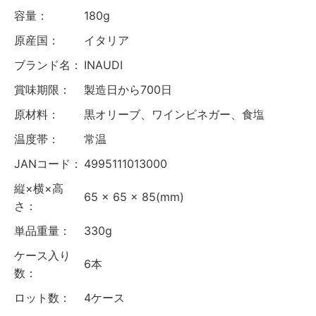
容量：
180g
原産国：
イタリア
ブランド名：
INAUDI
賞味期限：
製造日から700日
原材料：
黒オリーブ、ワインビネガー、食塩
温度帯：
常温
JANコード：
4995111013000
縦×横×高
65 × 65 × 85(mm)
さ：
単品重量：
330g
ケース入り
6本
数：
ロット数：
4ケース