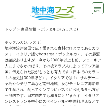
トップ
>
商品情報
> ボッタルガ(カラスミ)
ボッタルガ(カラスミ)
地中海沿岸諸国で広く愛される食材のひとつであるカラ
スミ（イタリア語でbottarga：ボッタルガ）。その起源
は諸説ありますが、今から2000年以上も前、フェニキア
人にまでさかのぼり、その後アラブ人によってアジア諸
国に伝えられた説がもっとも有力です（日本でのカラス
ミの歴史は300年ほど）。イタリアでは主にサルデーニ
ャ島やシチリア島など南部地域、及びティレニア海沿岸
で生産され、削ってシンプルにパスタに和える食べ方が
一般的です。日本国内でも和食にとどまらず、イタリア
ンレストランを中心にスペインバルや中国料理店などで