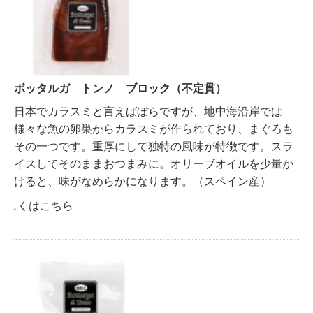
ボッタルガ トンノ ブロック（不定貫）
日本でカラスミと言えばぼらですが、地中海沿岸では
様々な魚の卵巣からカラスミが作られており、まぐろも
その一つです。重厚にして独特の風味が特徴です。スラ
イスしてそのままおつまみに。オリーブオイルを少量か
けると、味がなめらかになります。（スペイン産）
詳しくはこちら