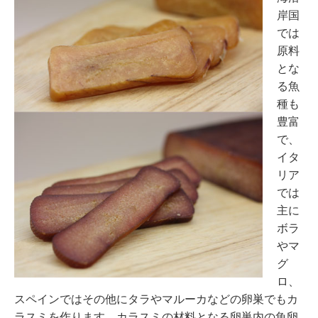
岸国
では
原料
とな
る魚
種も
豊富
で、
イタ
リア
では
主に
ボラ
やマ
グ
ロ、
スペインではその他にタラやマルーカなどの卵巣でもカ
ラスミを作ります。カラスミの材料となる卵巣内の魚卵