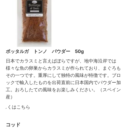
ボッタルガ トンノ パウダー 50g
日本でカラスミと言えばぼらですが、地中海沿岸では
様々な魚の卵巣からカラスミが作られており、まぐろも
その一つです。重厚にして独特の風味が特徴です。ブロ
ックで輸入したものを出荷直前に日本国内でパウダー加
工。おろしたての風味をお楽しみください。（スペイン
産）
詳しくはこちら
コッド