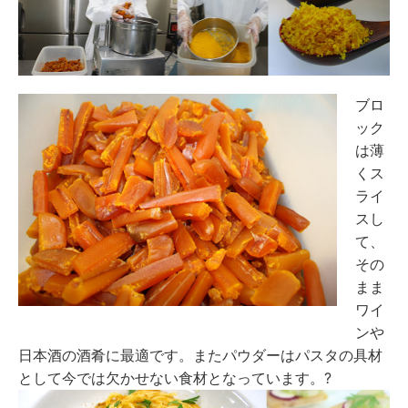
ブロ
ック
は薄
くス
ライ
スし
て、
その
まま
ワイ
ンや
日本酒の酒肴に最適です。またパウダーはパスタの具材
として今では欠かせない食材となっています。?