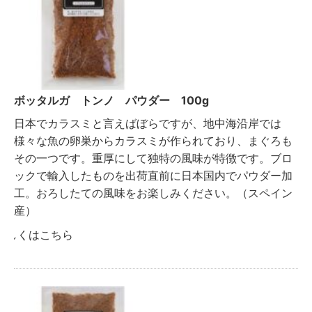
ボッタルガ トンノ パウダー 100g
日本でカラスミと言えばぼらですが、地中海沿岸では
様々な魚の卵巣からカラスミが作られており、まぐろも
その一つです。重厚にして独特の風味が特徴です。ブロ
ックで輸入したものを出荷直前に日本国内でパウダー加
工。おろしたての風味をお楽しみください。（スペイン
産）
詳しくはこちら