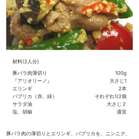
材料(2人分)
豚バラ肉薄切り
100g
『アリオリーノ』
大さじ1
エリンギ
2本
パプリカ（赤、緑）
それぞれ1/2個
サラダ油
大さじ２
塩、胡椒
適宜
豚バラ肉の薄切りとエリンギ、パプリカを、ニンニク、