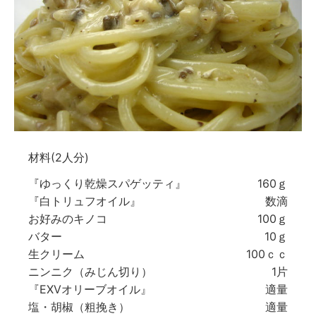
材料(2人分)
『ゆっくり乾燥スパゲッティ』
160ｇ
『白トリュフオイル』
数滴
お好みのキノコ
100ｇ
バター
10ｇ
生クリーム
100ｃｃ
ニンニク（みじん切り）
1片
『EXVオリーブオイル』
適量
塩・胡椒（粗挽き）
適量